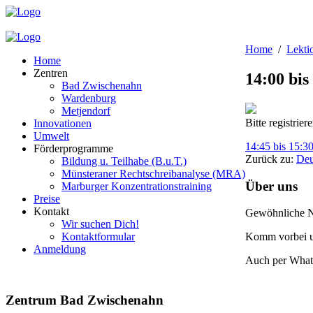
Home
Lekti
Home
Zentren
14:00 bis
Bad Zwischenahn
Wardenburg
Metjendorf
Bitte registrier
Innovationen
Umwelt
14:45 bis 15:3
Förderprogramme
Zurück zu:
Deu
Bildung u. Teilhabe (B.u.T.)
Münsteraner Rechtschreibanalyse (MRA)
Über uns
Marburger Konzentrationstraining
Preise
Kontakt
Gewöhnliche Nac
Wir suchen Dich!
Kontaktformular
Komm vorbei u
Anmeldung
Auch per What
Zentrum Bad Zwischenahn