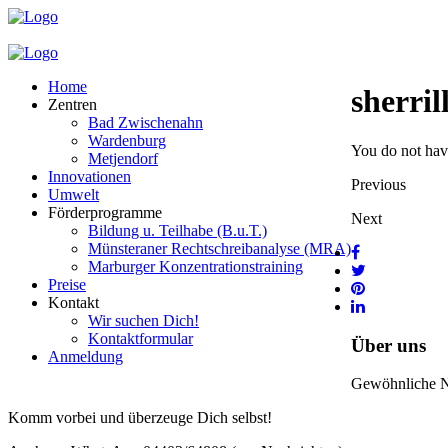
Home
sherril
Zentren
Bad Zwischenahn
Wardenburg
You do not have
Metjendorf
Innovationen
Previous
Umwelt
Förderprogramme
Next
Bildung u. Teilhabe (B.u.T.)
Münsteraner Rechtschreibanalyse (MRA)
Marburger Konzentrationstraining
Preise
Kontakt
Wir suchen Dich!
Kontaktformular
Über uns
Anmeldung
Gewöhnliche Nac
Komm vorbei und überzeuge Dich selbst!