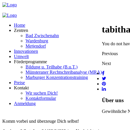
Home
tabitha
Zentren
Bad Zwischenahn
Wardenburg
You do not have
Metjendorf
Innovationen
Previous
Umwelt
Förderprogramme
Next
Bildung u. Teilhabe (B.u.T.)
Münsteraner Rechtschreibanalyse (MRA)
Marburger Konzentrationstraining
Preise
Kontakt
Wir suchen Dich!
Kontaktformular
Über uns
Anmeldung
Gewöhnliche Nac
Komm vorbei und überzeuge Dich selbst!