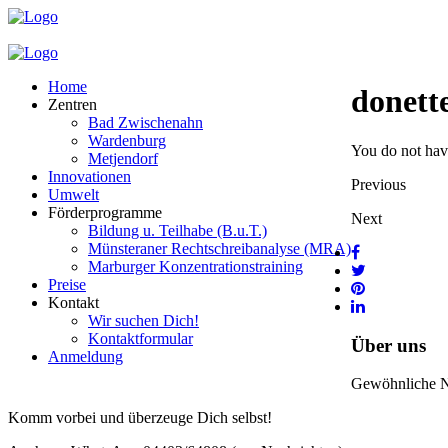
Home
donett
Zentren
Bad Zwischenahn
Wardenburg
You do not have
Metjendorf
Innovationen
Previous
Umwelt
Förderprogramme
Next
Bildung u. Teilhabe (B.u.T.)
Münsteraner Rechtschreibanalyse (MRA)
Marburger Konzentrationstraining
Preise
Kontakt
Wir suchen Dich!
Kontaktformular
Über uns
Anmeldung
Gewöhnliche Nac
Komm vorbei und überzeuge Dich selbst!