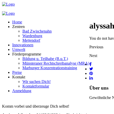
Home
alyssa
Zentren
Bad Zwischenahn
Wardenburg
You do not have
Metjendorf
Innovationen
Previous
Umwelt
Förderprogramme
Next
Bildung u. Teilhabe (B.u.T.)
Münsteraner Rechtschreibanalyse (MRA)
Marburger Konzentrationstraining
Preise
Kontakt
Wir suchen Dich!
Kontaktformular
Über uns
Anmeldung
Gewöhnliche Nac
Komm vorbei und überzeuge Dich selbst!