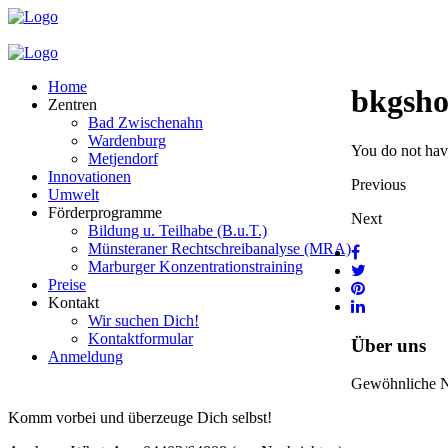
Home
bkgsh
Zentren
Bad Zwischenahn
Wardenburg
You do not have
Metjendorf
Innovationen
Previous
Umwelt
Förderprogramme
Next
Bildung u. Teilhabe (B.u.T.)
Münsteraner Rechtschreibanalyse (MRA)
Marburger Konzentrationstraining
Preise
Kontakt
Wir suchen Dich!
Kontaktformular
Über uns
Anmeldung
Gewöhnliche Nac
Komm vorbei und überzeuge Dich selbst!