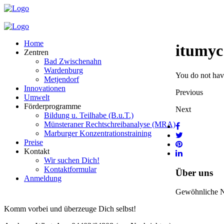
Home
itumyc
Zentren
Bad Zwischenahn
Wardenburg
You do not have
Metjendorf
Innovationen
Previous
Umwelt
Förderprogramme
Next
Bildung u. Teilhabe (B.u.T.)
Münsteraner Rechtschreibanalyse (MRA)
Marburger Konzentrationstraining
Preise
Kontakt
Wir suchen Dich!
Kontaktformular
Über uns
Anmeldung
Gewöhnliche Nac
Komm vorbei und überzeuge Dich selbst!