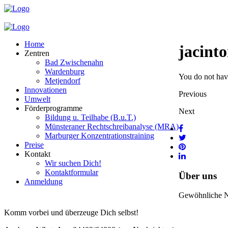
Home
jacint
Zentren
Bad Zwischenahn
Wardenburg
You do not have
Metjendorf
Innovationen
Previous
Umwelt
Förderprogramme
Next
Bildung u. Teilhabe (B.u.T.)
Münsteraner Rechtschreibanalyse (MRA)
Marburger Konzentrationstraining
Preise
Kontakt
Wir suchen Dich!
Kontaktformular
Über uns
Anmeldung
Gewöhnliche Nac
Komm vorbei und überzeuge Dich selbst!