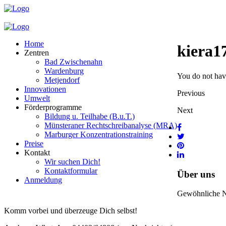
Home
kiera1
Zentren
Bad Zwischenahn
Wardenburg
You do not have
Metjendorf
Innovationen
Previous
Umwelt
Förderprogramme
Next
Bildung u. Teilhabe (B.u.T.)
Münsteraner Rechtschreibanalyse (MRA)
Marburger Konzentrationstraining
Preise
Kontakt
Wir suchen Dich!
Kontaktformular
Über uns
Anmeldung
Gewöhnliche Nac
Komm vorbei und überzeuge Dich selbst!