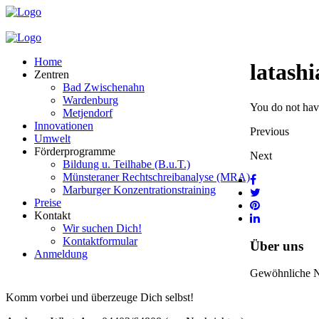
Home
latash
Zentren
Bad Zwischenahn
Wardenburg
You do not have
Metjendorf
Innovationen
Previous
Umwelt
Förderprogramme
Next
Bildung u. Teilhabe (B.u.T.)
Münsteraner Rechtschreibanalyse (MRA)
Marburger Konzentrationstraining
Preise
Kontakt
Wir suchen Dich!
Kontaktformular
Über uns
Anmeldung
Gewöhnliche Nac
Komm vorbei und überzeuge Dich selbst!